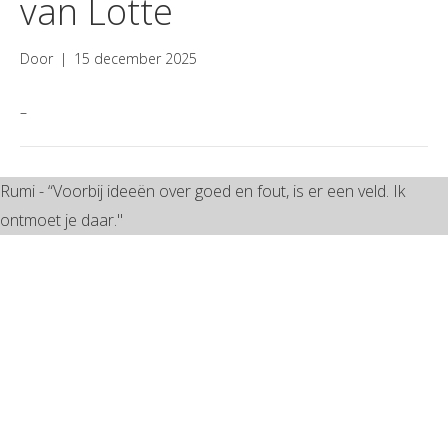
van Lotte
Door
|
15 december 2025
–
Rumi - “Voorbij ideeën over goed en fout, is er een veld. Ik
ontmoet je daar."