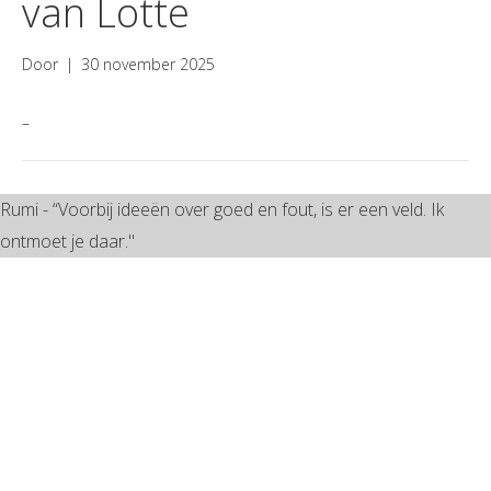
van Lotte
Door
|
30 november 2025
–
Rumi - “Voorbij ideeën over goed en fout, is er een veld. Ik
ontmoet je daar."