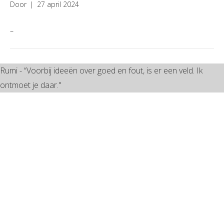
Door
|
27 april 2024
–
Rumi - “Voorbij ideeën over goed en fout, is er een veld. Ik
ontmoet je daar."