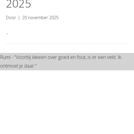
2025
Door
|
20 november 2025
–
Rumi - “Voorbij ideeën over goed en fout, is er een veld. Ik
ontmoet je daar."