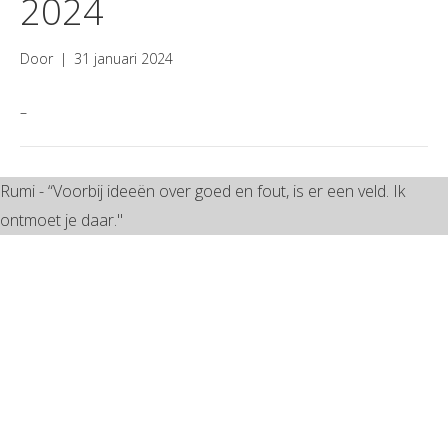
2024
Door
|
31 januari 2024
–
Rumi - “Voorbij ideeën over goed en fout, is er een veld. Ik
ontmoet je daar."