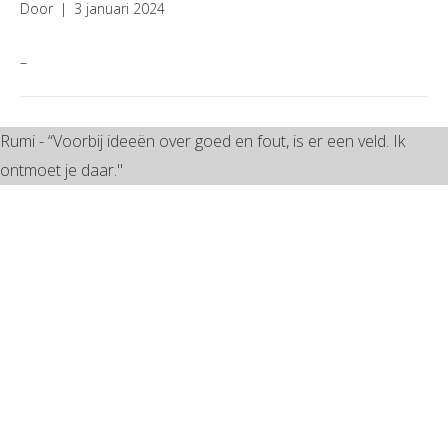
Door
|
3 januari 2024
–
Rumi - “Voorbij ideeën over goed en fout, is er een veld. Ik
ontmoet je daar."