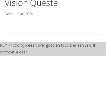
Vision Queste
Door
|
3 juli 2024
–
Rumi - “Voorbij ideeën over goed en fout, is er een veld. Ik
ontmoet je daar."