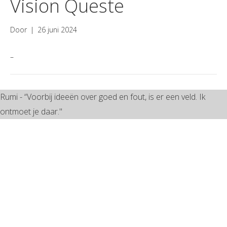
Vision Queste
Door
|
26 juni 2024
–
Rumi - “Voorbij ideeën over goed en fout, is er een veld. Ik
ontmoet je daar."