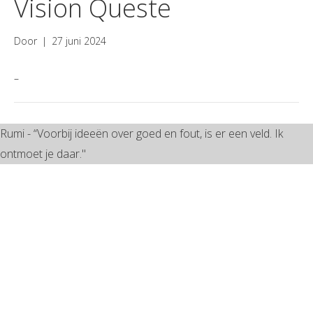
Vision Queste
Door
|
27 juni 2024
–
Rumi - “Voorbij ideeën over goed en fout, is er een veld. Ik
ontmoet je daar."