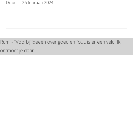
Door
|
26 februari 2024
–
Rumi - “Voorbij ideeën over goed en fout, is er een veld. Ik
ontmoet je daar."