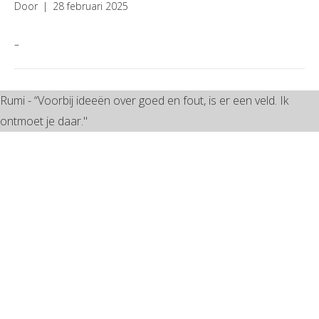
Door
|
28 februari 2025
–
Rumi - “Voorbij ideeën over goed en fout, is er een veld. Ik
ontmoet je daar."