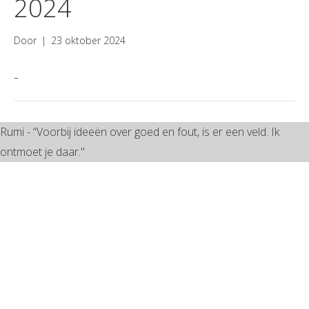
2024
Door
|
23 oktober 2024
–
Rumi - “Voorbij ideeën over goed en fout, is er een veld. Ik
ontmoet je daar."