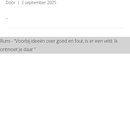
Door
|
2 september 2025
–
Rumi - “Voorbij ideeën over goed en fout, is er een veld. Ik
ontmoet je daar."