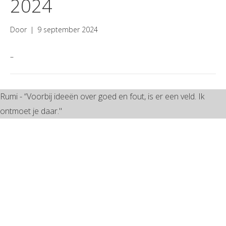
2024
Door
|
9 september 2024
–
Rumi - “Voorbij ideeën over goed en fout, is er een veld. Ik
ontmoet je daar."