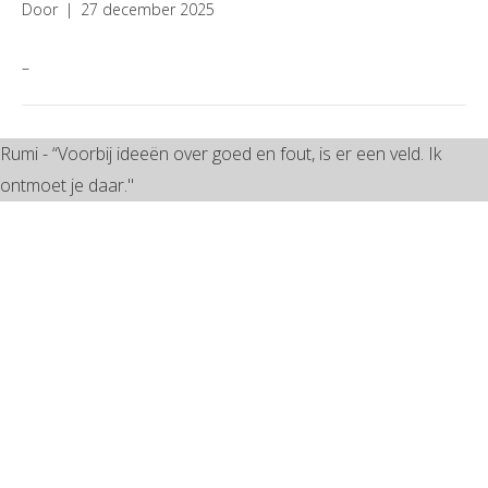
Door
|
27 december 2025
–
Rumi - “Voorbij ideeën over goed en fout, is er een veld. Ik
ontmoet je daar."