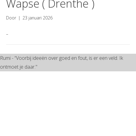
Wapse ( Drenthe )
Door
|
23 januari 2026
–
Rumi - “Voorbij ideeën over goed en fout, is er een veld. Ik
ontmoet je daar."