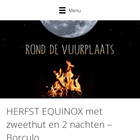
Menu
HERFST EQUINOX met
zweethut en 2 nachten –
Borculo