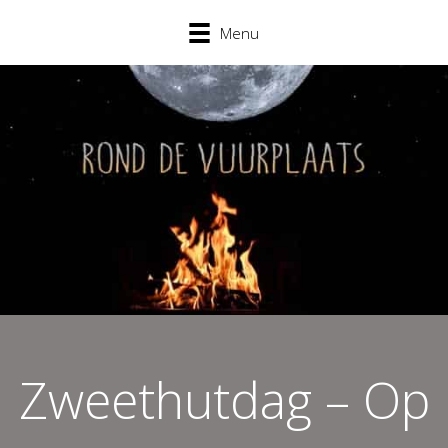
Menu
Zweethutdag – Op