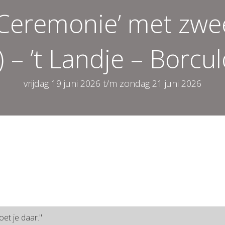
 Ceremonie’ met zw
 – ’t Landje – Borcu
vrijdag 19 juni 2026 t/m zondag 21 juni 2026
oet je daar."