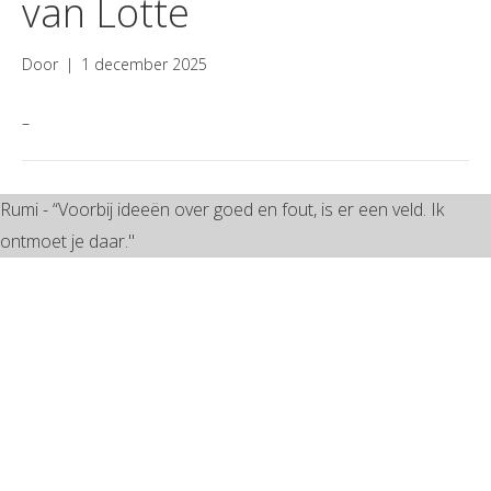
van Lotte
Door
|
1 december 2025
–
Rumi - “Voorbij ideeën over goed en fout, is er een veld. Ik
ontmoet je daar."