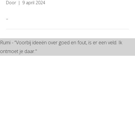
Door
|
9 april 2024
–
Rumi - “Voorbij ideeën over goed en fout, is er een veld. Ik
ontmoet je daar."