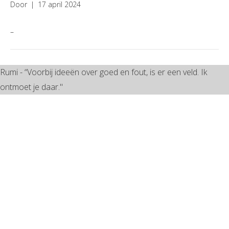
Door
|
17 april 2024
–
Rumi - “Voorbij ideeën over goed en fout, is er een veld. Ik
ontmoet je daar."