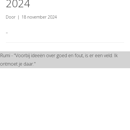
2024
Door
|
18 november 2024
–
Rumi - “Voorbij ideeën over goed en fout, is er een veld. Ik
ontmoet je daar."