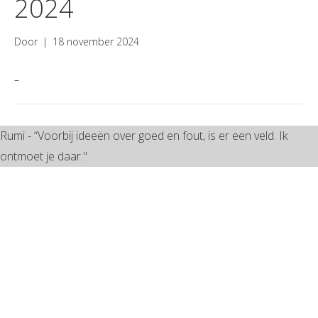
2024
Door
|
18 november 2024
–
Rumi - “Voorbij ideeën over goed en fout, is er een veld. Ik
ontmoet je daar."