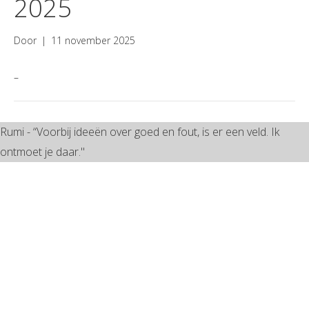
2025
Door
|
11 november 2025
–
Rumi - “Voorbij ideeën over goed en fout, is er een veld. Ik
ontmoet je daar."