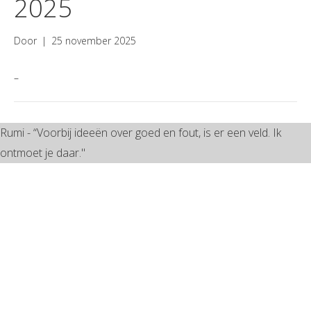
2025
Door
|
25 november 2025
–
Rumi - “Voorbij ideeën over goed en fout, is er een veld. Ik
ontmoet je daar."