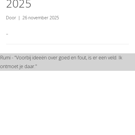
2025
Door
|
26 november 2025
–
Rumi - “Voorbij ideeën over goed en fout, is er een veld. Ik
ontmoet je daar."