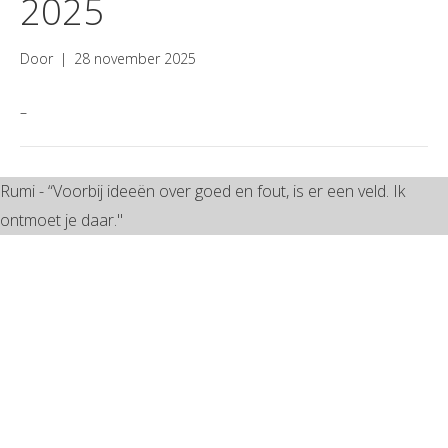
2025
Door
|
28 november 2025
–
Rumi - “Voorbij ideeën over goed en fout, is er een veld. Ik
ontmoet je daar."