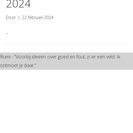
2024
Door
|
22 februari 2024
–
Rumi - “Voorbij ideeën over goed en fout, is er een veld. Ik
ontmoet je daar."