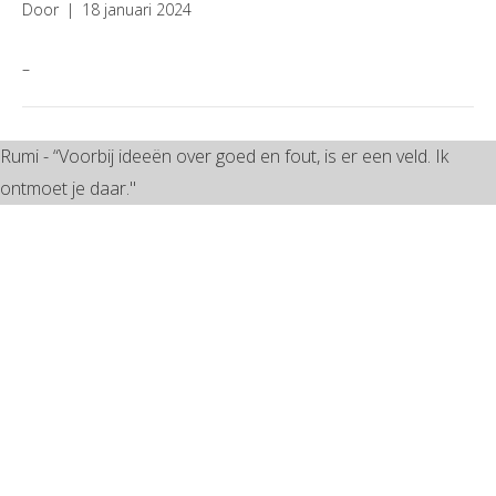
Door
|
18 januari 2024
–
Rumi - “Voorbij ideeën over goed en fout, is er een veld. Ik
ontmoet je daar."