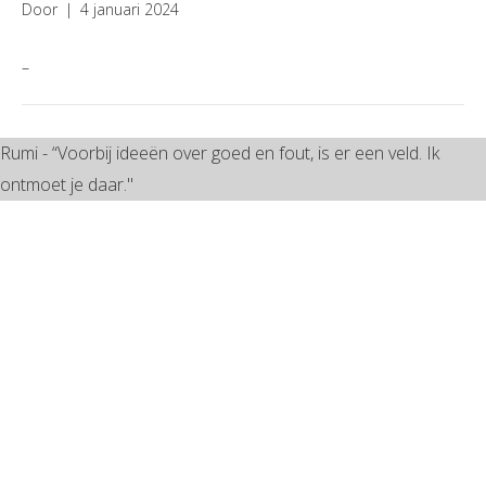
Door
|
4 januari 2024
–
Rumi - “Voorbij ideeën over goed en fout, is er een veld. Ik
ontmoet je daar."