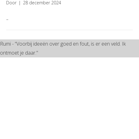
Door
|
28 december 2024
–
Rumi - “Voorbij ideeën over goed en fout, is er een veld. Ik
ontmoet je daar."