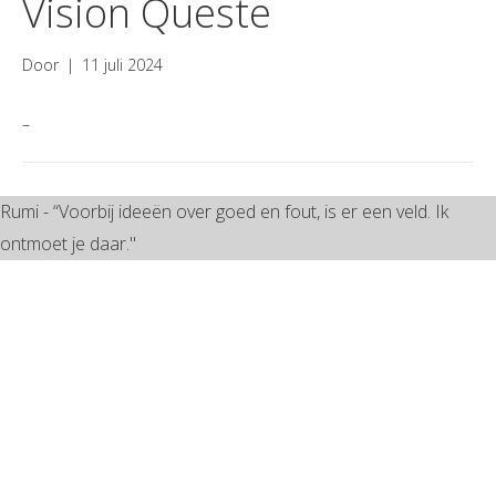
Vision Queste
Door
|
11 juli 2024
–
Rumi - “Voorbij ideeën over goed en fout, is er een veld. Ik
ontmoet je daar."