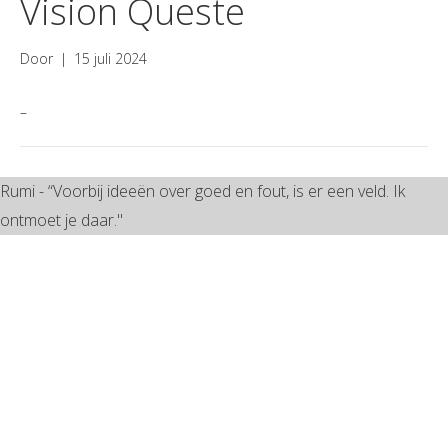
Vision Queste
Door
|
15 juli 2024
–
Rumi - “Voorbij ideeën over goed en fout, is er een veld. Ik
ontmoet je daar."