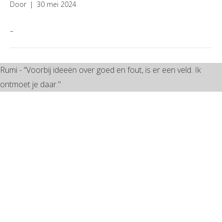
Door
|
30 mei 2024
–
Rumi - “Voorbij ideeën over goed en fout, is er een veld. Ik
ontmoet je daar."