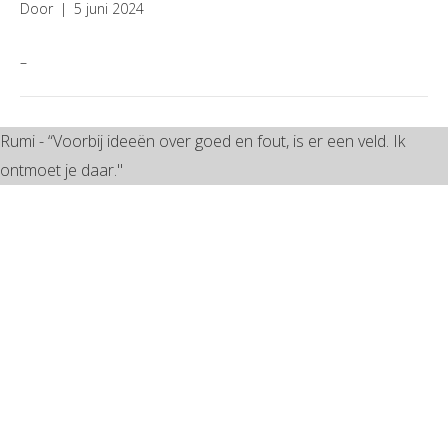
Door
|
5 juni 2024
–
Rumi - “Voorbij ideeën over goed en fout, is er een veld. Ik
ontmoet je daar."