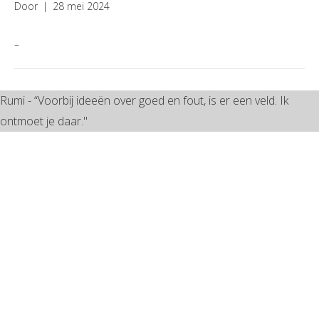
Door
|
28 mei 2024
–
Rumi - “Voorbij ideeën over goed en fout, is er een veld. Ik
ontmoet je daar."