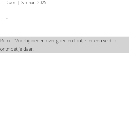
Door
|
8 maart 2025
–
Rumi - “Voorbij ideeën over goed en fout, is er een veld. Ik
ontmoet je daar."