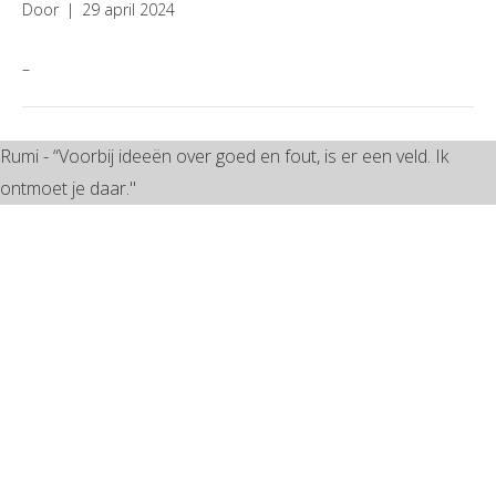
Door
|
29 april 2024
–
Rumi - “Voorbij ideeën over goed en fout, is er een veld. Ik
ontmoet je daar."