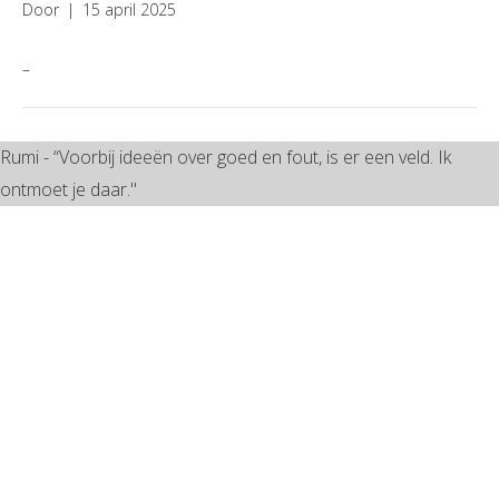
Door
|
15 april 2025
–
Rumi - “Voorbij ideeën over goed en fout, is er een veld. Ik
ontmoet je daar."