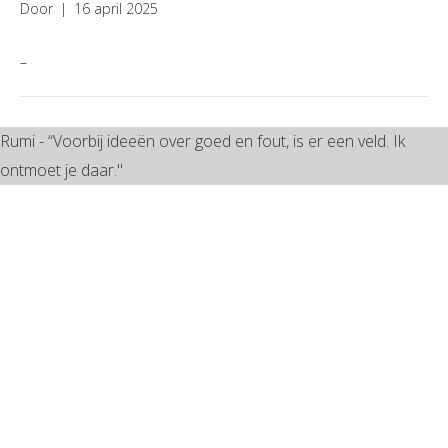
Door
|
16 april 2025
–
Rumi - “Voorbij ideeën over goed en fout, is er een veld. Ik
ontmoet je daar."