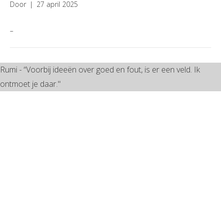
Door
|
27 april 2025
–
Rumi - “Voorbij ideeën over goed en fout, is er een veld. Ik
ontmoet je daar."