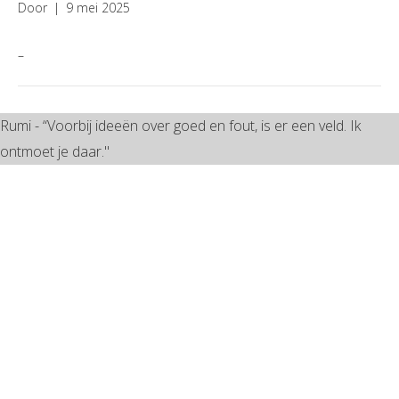
Door
|
9 mei 2025
–
Rumi - “Voorbij ideeën over goed en fout, is er een veld. Ik
ontmoet je daar."