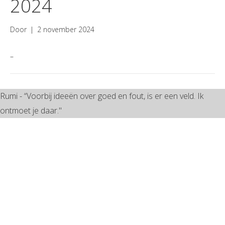
2024
Door
|
2 november 2024
–
Rumi - “Voorbij ideeën over goed en fout, is er een veld. Ik
ontmoet je daar."