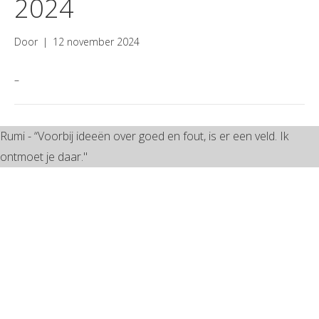
2024
Door
|
12 november 2024
–
Rumi - “Voorbij ideeën over goed en fout, is er een veld. Ik
ontmoet je daar."