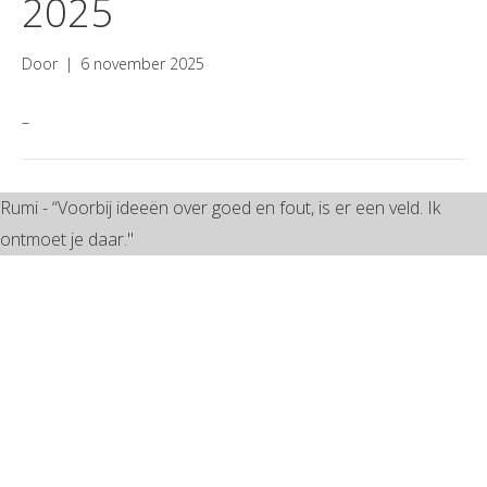
2025
Door
|
6 november 2025
–
Rumi - “Voorbij ideeën over goed en fout, is er een veld. Ik
ontmoet je daar."