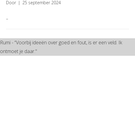
Door
|
25 september 2024
–
Rumi - “Voorbij ideeën over goed en fout, is er een veld. Ik
ontmoet je daar."