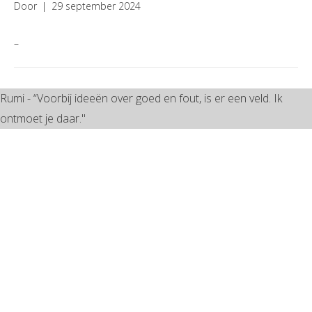
Door
|
29 september 2024
–
Rumi - “Voorbij ideeën over goed en fout, is er een veld. Ik
ontmoet je daar."