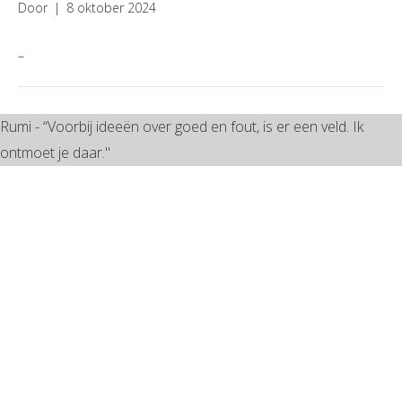
Door
|
8 oktober 2024
–
Rumi - “Voorbij ideeën over goed en fout, is er een veld. Ik
ontmoet je daar."