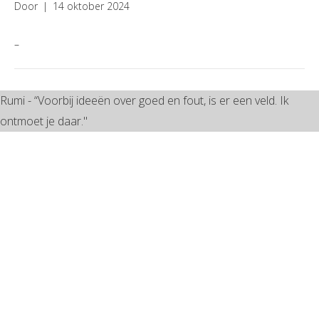
Door
|
14 oktober 2024
–
Rumi - “Voorbij ideeën over goed en fout, is er een veld. Ik
ontmoet je daar."